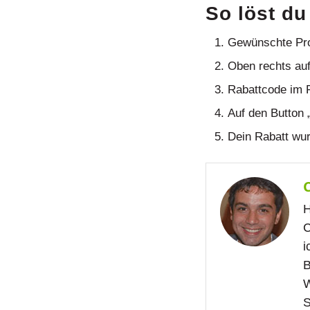
So löst du
Gewünschte Pro
Oben rechts au
Rabattcode im 
Auf den Button 
Dein Rabatt wur
H
C
i
B
W
S