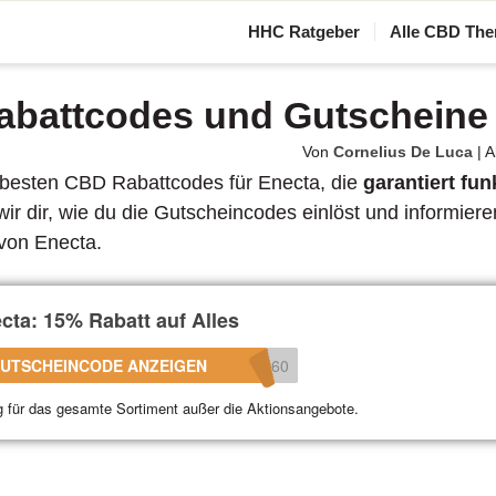
HHC Ratgeber
Alle CBD The
abattcodes und Gutscheine
Von
Cornelius De Luca
|
Ak
e besten CBD Rabattcodes für Enecta, die
garantiert fun
r dir, wie du die Gutscheincodes einlöst und informiere
von Enecta.
cta: 15% Rabatt auf Alles
UTSCHEINCODE ANZEIGEN
360
g für das gesamte Sortiment außer die Aktionsangebote.