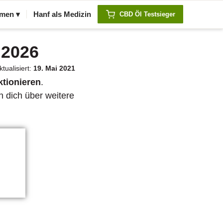
men ▾
Hanf als Medizin
CBD Öl Testsieger
 2026
tualisiert:
19. Mai 2021
ktionieren
.
n dich über weitere