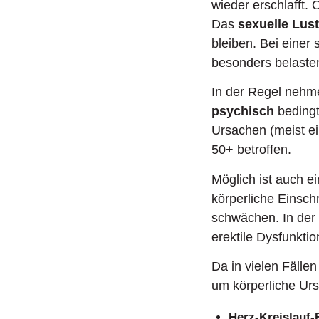
wieder erschlafft. 
Das
sexuelle Lus
bleiben. Bei einer
besonders belaste
In der Regel nehm
psychisch
bedingt
Ursachen (meist ei
50+ betroffen.
Möglich ist auch 
körperliche Einsc
schwächen. In der 
erektile Dysfunktio
Da in vielen Fälle
um körperliche Ur
Herz-Kreislauf