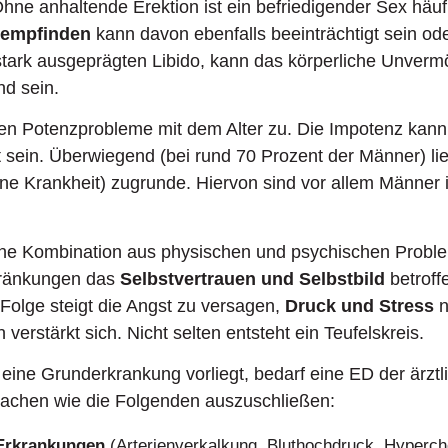
Ohne anhaltende Erektion ist ein befriedigender Sex häuf
tempfinden
kann davon ebenfalls beeinträchtigt sein ode
 stark ausgeprägten Libido, kann das körperliche Unverm
nd sein.
en Potenzprobleme mit dem Alter zu. Die Impotenz kan
 sein. Überwiegend (bei rund 70 Prozent der Männer) li
ne Krankheit) zugrunde. Hiervon sind vor allem Männer 
eine Kombination aus physischen und psychischen Prob
hränkungen das
Selbstvertrauen und Selbstbild
betroff
Folge steigt die Angst zu versagen,
Druck und Stress
n
n verstärkt sich. Nicht selten entsteht ein Teufelskreis.
n eine Grunderkrankung vorliegt, bedarf eine ED der ärzt
sachen wie die Folgenden auszuschließen:
-Erkrankungen
(Arterienverkalkung, Bluthochdruck, Hyperch