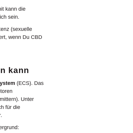
it kann die
ich sein.
enz (sexuelle
iert, wenn Du CBD
rn kann
System
(ECS). Das
toren
ittern). Unter
h für die
.
ergrund: