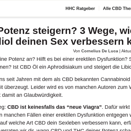
HHC Ratgeber
Alle CBD The
Potenz steigern? 3 Wege, wi
iol deinen Sex verbessern 
Von
Cornelius De Luca
|
Aktua
ne Potenz an? Hilft es bei einer erektilen Dysfunktion? S
nen? Ist CBD Öl ein Aphrodisiakum und steigert die Lib
uns seit Jahren mit dem als CBD bekannten Cannabinoid
t überzeugt. Leider wird es von manchen Autoren zum 
rt damit an Glaubwürdigkeit.
eg:
CBD ist keinesfalls das “neue Viagra”
. Dafür wirkt
n manchen Fällen einer erektilen Dysfunktion entgegen 
 auf welche Art CBD dein Sexleben verbessern kann, erf
 verraten wir dir, wann CBD und THC deiner Potenz sch