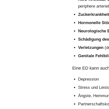
periphere arterie
Zuckerkrankhei
Hormonelle Stö
Neurologische 
Schädigung de
Verletzungen
(d
Genitale Fehlbi
Eine ED kann auch
Depression
Stress und Leis
Ängste, Hemmung
Partnerschaftsko