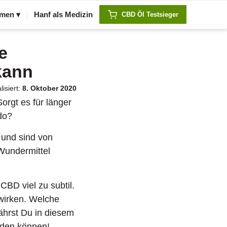
men ▾
Hanf als Medizin
CBD Öl Testsieger
e
kann
lisiert:
8. Oktober 2020
orgt es für länger
ido?
 und sind von
Wundermittel
 CBD viel zu subtil.
wirken. Welche
ährst Du in diesem
aden können!