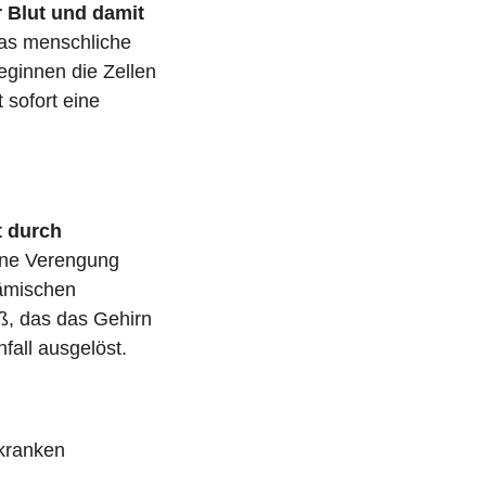
r Blut und damit
das menschliche
eginnen die Zellen
 sofort eine
t durch
ine Verengung
hämischen
ß, das das Gehirn
nfall ausgelöst.
kranken