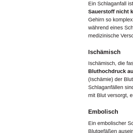
Ein Schlaganfall 
Sauerstoff nicht
Gehirn so komplex 
während eines Schla
medizinische Verso
Ischämisch
Ischämisch, die f
Bluthochdruck au
(Ischämie) der Blu
Schlaganfällen si
mit Blut versorgt, 
Embolisch
Ein embolischer Sch
Blutgefäßen ausein