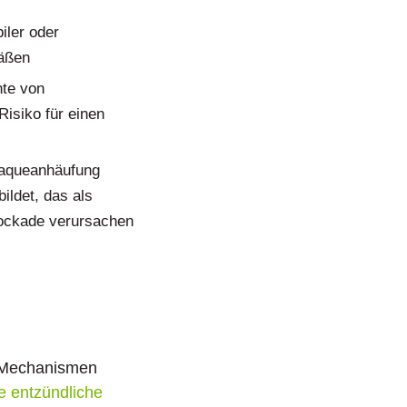
iler oder
fäßen
hte von
Risiko für einen
laqueanhäufung
ildet, das als
lockade verursachen
e Mechanismen
ie entzündliche