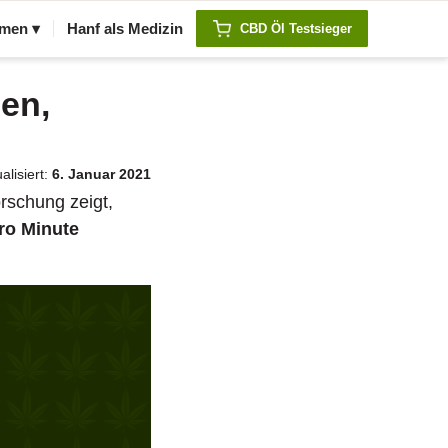
men ▾
Hanf als Medizin
CBD Öl Testsieger
en,
alisiert:
6. Januar 2021
rschung zeigt,
pro Minute