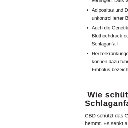
verengen. Dies w
Adipositas und Di
unkontrollierter
Auch die Genetik
Bluthochdruck od
Schlaganfall
Herzerkrankungen
können dazu führ
Embolus bezeich
Wie schüt
Schlaganf
CBD schützt das G
hemmt. Es senkt a