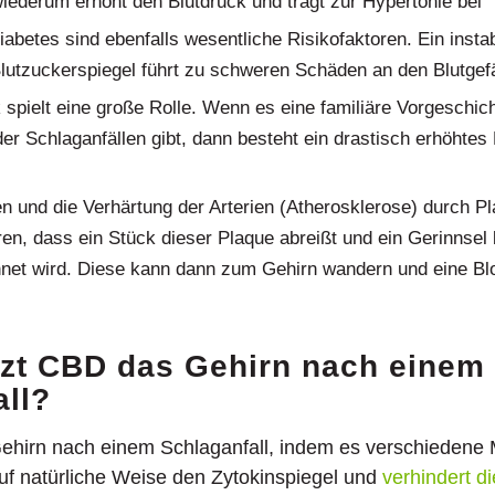
iederum erhöht den Blutdruck und trägt zur Hypertonie bei
abetes sind ebenfalls wesentliche Risikofaktoren. Ein instab
 Blutzuckerspiegel führt zu schweren Schäden an den Blutge
 spielt eine große Rolle. Wenn es eine familiäre Vorgeschic
er Schlaganfällen gibt, dann besteht ein drastisch erhöhtes 
 und die Verhärtung der Arterien (Atherosklerose) durch P
en, dass ein Stück dieser Plaque abreißt und ein Gerinnsel b
net wird. Diese kann dann zum Gehirn wandern und eine B
zt CBD das Gehirn nach einem
all?
ehirn nach einem Schlaganfall, indem es verschieden
uf natürliche Weise den Zytokinspiegel und
verhindert d