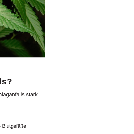
ls?
hlaganfalls stark
e Blutgefäße