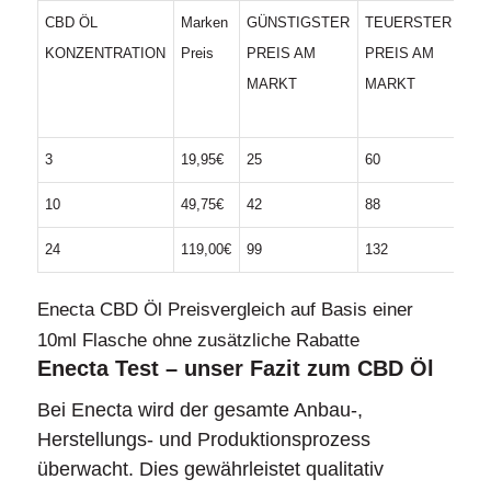
CBD ÖL
Marken
GÜNSTIGSTER
TEUERSTER
AN
KONZENTRATION
Preis
PREIS AM
PREIS AM
AN
MARKT
MARKT
CB
MA
3
19,95€
25
60
70
10
49,75€
42
88
70
24
119,00€
99
132
6
Enecta CBD Öl Preisvergleich auf Basis einer
10ml Flasche ohne zusätzliche Rabatte
Enecta Test – unser Fazit zum CBD Öl
Bei Enecta wird der gesamte Anbau-,
Herstellungs- und Produktionsprozess
überwacht. Dies gewährleistet qualitativ