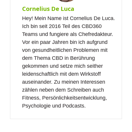
immer wieder vor, dass Nachahmungen im
Cornelius De Luca
Internet vertrieben werden. Klicke hier, um
Hey! Mein Name ist Cornelius De Luca.
sicher keine falschen Produkte zu kaufen.
Ich bin seit 2016 Teil des CBD360
Hier kannst du bedenklos den Testbericht
Teams und fungiere als Chefredakteur.
mit allen Eigenschaften lesen und dir
Vor ein paar Jahren bin ich aufgrund
selbst ein Bild machen. Unsere Favoriten
von gesundheitlichen Problemen mit
findest du
hier
.
dem Thema CBD in Berührung
gekommen und setze mich seither
leidenschaftlich mit dem Wirkstoff
auseinander. Zu meinen Interessen
zählen neben dem Schreiben auch
Fitness, Persönlichkeitsentwicklung,
Psychologie und Podcasts.