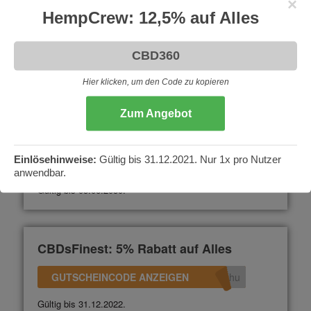
×
HempCrew: 12,5% auf Alles
CBD Vital: 15% auf Alles
GUTSCHEINCODE ANZEIGEN
360
Nicht gültig auf die 2+1 Aktionen. Gültig bis 31.12.2023.
Hier klicken, um den Code zu kopieren
Zum Angebot
CBDNol: 10% Rabatt auf Alles
Einlösehinweise:
Gültig bis 31.12.2021. Nur 1x pro Nutzer
GUTSCHEINCODE ANZEIGEN
L10
anwendbar.
Gültig bis 05.06.2030.
CBDsFinest: 5% Rabatt auf Alles
GUTSCHEINCODE ANZEIGEN
uhu
Gültig bis 31.12.2022.