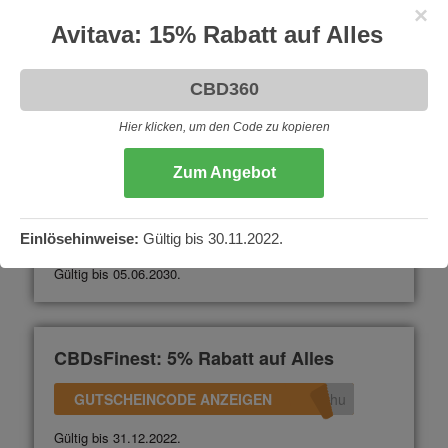
×
CBD Vital: 15% auf Alles
Avitava: 15% Rabatt auf Alles
GUTSCHEINCODE ANZEIGEN
360
Nicht gültig auf die 2+1 Aktionen. Gültig bis 31.12.2023.
Hier klicken, um den Code zu kopieren
Zum Angebot
CBDNol: 10% Rabatt auf Alles
GUTSCHEINCODE ANZEIGEN
L10
Einlösehinweise:
Gültig bis 30.11.2022.
Gültig bis 05.06.2030.
CBDsFinest: 5% Rabatt auf Alles
GUTSCHEINCODE ANZEIGEN
uhu
Gültig bis 31.12.2022.