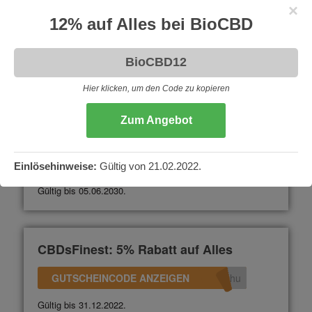
×
CBD Vital: 15% auf Alles
12% auf Alles bei BioCBD
GUTSCHEINCODE ANZEIGEN
360
Nicht gültig auf die 2+1 Aktionen. Gültig bis 31.12.2023.
Hier klicken, um den Code zu kopieren
Zum Angebot
CBDNol: 10% Rabatt auf Alles
GUTSCHEINCODE ANZEIGEN
L10
Einlösehinweise:
Gültig von 21.02.2022.
Gültig bis 05.06.2030.
CBDsFinest: 5% Rabatt auf Alles
GUTSCHEINCODE ANZEIGEN
uhu
Gültig bis 31.12.2022.