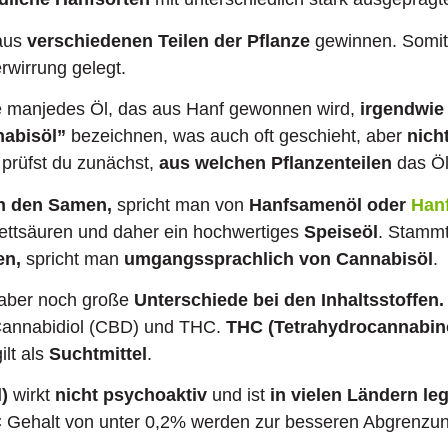
aus
verschiedenen Teilen der Pflanze
gewinnen. Somit 
rwirrung gelegt.
e manjedes Öl, das aus Hanf gewonnen wird,
irgendwie
nabisöl”
bezeichnen, was auch oft geschieht, aber
nicht
 prüfst du zunächst,
aus welchen Pflanzenteilen
das Öl
n den Samen,
spricht man von
Hanfsamenöl oder
Han
Fettsäuren und daher ein hochwertiges
Speiseöl
. Stamm
en,
spricht man
umgangssprachlich von Cannabisöl
.
t aber noch große
Unterschiede bei den Inhaltsstoffen.
 Cannabidiol (CBD) und THC.
THC (Tetrahydrocannabin
ilt als
Suchtmittel
.
)
wirkt
nicht psychoaktiv
und ist
in vielen Ländern leg
 Gehalt von unter 0,2% werden zur besseren Abgrenzu