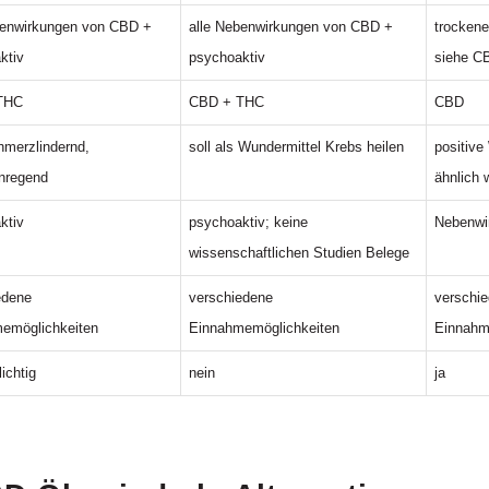
benwirkungen von CBD +
alle Nebenwirkungen von CBD +
trockene
ktiv
psychoaktiv
siehe C
THC
CBD + THC
CBD
hmerzlindernd,
soll als Wundermittel Krebs heilen
positiv
anregend
ähnlich 
ktiv
psychoaktiv; keine
Nebenwi
wissenschaftlichen Studien Belege
edene
verschiedene
verschi
emöglichkeiten
Einnahmemöglichkeiten
Einnahm
lichtig
nein
ja