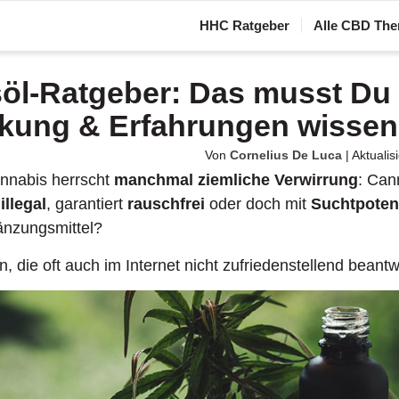
HHC Ratgeber
Alle CBD The
öl-Ratgeber: Das musst Du
rkung & Erfahrungen wissen
Von
Cornelius De Luca
|
Aktualisi
nabis herrscht
manchmal ziemliche Verwirrung
: Can
illegal
, garantiert
rauschfrei
oder doch mit
Suchtpoten
nzungsmittel?
, die oft auch im Internet nicht zufriedenstellend beant