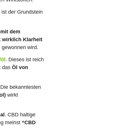
ist der Grundstein
 mit dem
 wirklich Klarheit
 gewonnen wird.
föl
. Dieses ist reich
t das
Öl von
Die bekanntesten
ol)
wirkt
al
. CBD haltige
ng meinst
“CBD