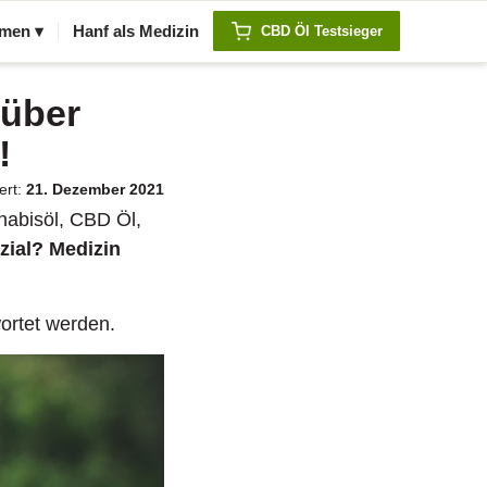
men ▾
Hanf als Medizin
CBD Öl Testsieger
 über
!
ert:
21. Dezember 2021
nabisöl, CBD Öl,
zial?
Medizin
wortet werden.