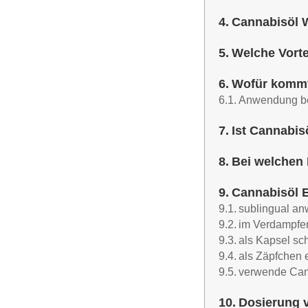
Cannabisöl 
Welche Vort
Wofür kommt
Anwendung be
Ist Cannabis
Bei welchen 
Cannabisöl E
sublingual a
im Verdampfer
als Kapsel sc
als Zäpfchen 
verwende Can
Dosierung v