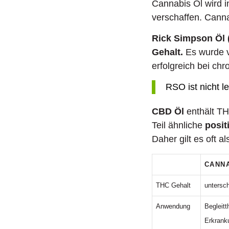
Cannabis Öl wird 
verschaffen. Cann
Rick Simpson Öl
Gehalt.
Es wurde v
erfolgreich bei ch
RSO ist nicht le
CBD Öl
enthält TH
Teil ähnliche
posit
Daher gilt es oft als
CANN
THC Gehalt
untersch
Anwendung
Begleitt
Erkrank