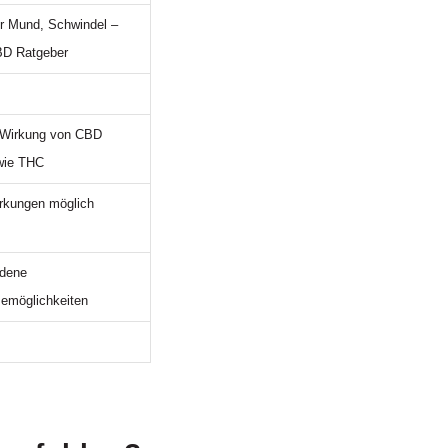
r Mund, Schwindel –
BD Ratgeber
e Wirkung von CBD
wie THC
rkungen möglich
edene
emöglichkeiten