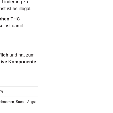
n
Linderung zu
nst ist es illegal.
ohen THC
elbst damit
flich
und hat zum
tive Komponente
.
L
2%
chmerzen, Stress, Angst