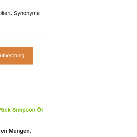
bliert. Synonyme
ufberatung
Rick Simpson Öl
ren Mengen
.