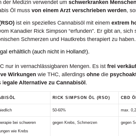
in der Medizin verwendet um
schwerkranken Mensche
abis Öl muss
von einem Arzt verschrieben werden
, so
 (RSO)
ist ein spezielles Cannabisöl mit einem
extrem h
om Kanadier Rick Simpson “erfunden”. Er gibt an, sich s
ronischen Schmerzen und Hautkrebs therapiert zu haben.
gal erhältlich (auch nicht in Holland!).
C nur in vernachlässigbaren Mengen. Es ist
frei verkäu
ive Wirkungen
wie THC, allerdings
ohne
die
psychoak
 l
egale Alternative zu Cannabisöl
.
ABISÖL
RICK SIMPSON ÖL (RSO)
CBD Ö
iedlich
50-60%
max. 0,
herapie bei schweren
gegen Krebs, Schmerzen
gegen S
ungen wie Krebs