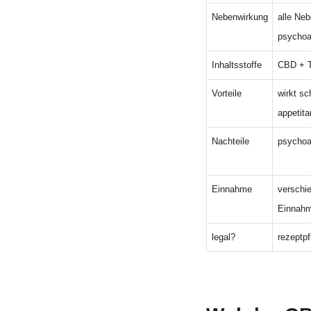
Nebenwirkung
alle Ne
psychoa
Inhaltsstoffe
CBD + 
Vorteile
wirkt sc
appetit
Nachteile
psychoa
Einnahme
verschi
Einnahm
legal?
rezeptpf