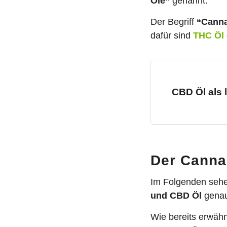
Öle”
genannt.
Der Begriff
“Canna
dafür sind
THC Öl
CBD Öl als 
Der Canna
Im Folgenden sehe
und CBD Öl
genau
Wie bereits erwähn